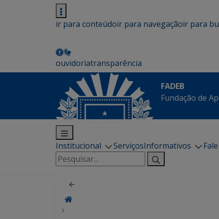
ir para conteúdo
ir para navegação
ir para b
ouvidoria
transparência
FADEB
Fundação de Ap
Institucional
Serviços
Informativos
Fal
Pesquisar
por: