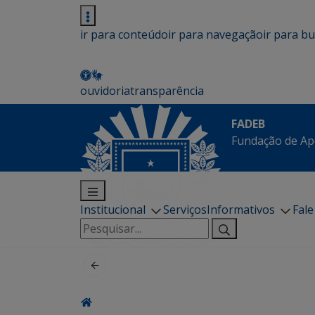
ir para conteúdo
ir para navegação
ir para b
ouvidoria
transparência
FADEB
Fundação de Ap
Institucional
Serviços
Informativos
Fal
Pesquisar
por: