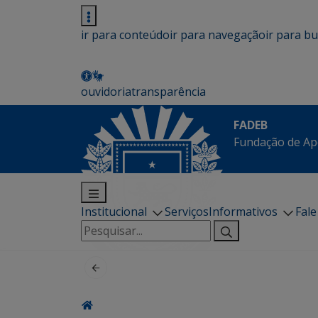
ir para conteúdo
ir para navegação
ir para b
ouvidoria
transparência
FADEB
Fundação de Ap
Institucional
Serviços
Informativos
Fal
Pesquisar
por: