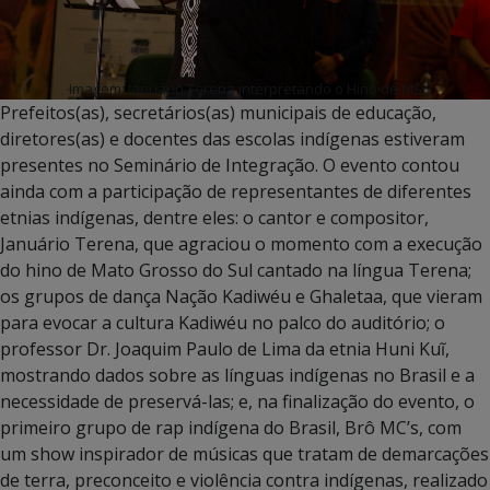
Imagem: Januário Terena interpretando o Hino de MS
Prefeitos(as), secretários(as) municipais de educação,
diretores(as) e docentes das escolas indígenas estiveram
presentes no Seminário de Integração. O evento contou
ainda com a participação de representantes de diferentes
etnias indígenas, dentre eles: o cantor e compositor,
Januário Terena, que agraciou o momento com a execução
do hino de Mato Grosso do Sul cantado na língua Terena;
os grupos de dança Nação Kadiwéu e Ghaletaa, que vieram
para evocar a cultura Kadiwéu no palco do auditório; o
professor Dr. Joaquim Paulo de Lima da etnia Huni Kuĩ,
mostrando dados sobre as línguas indígenas no Brasil e a
necessidade de preservá-las; e, na finalização do evento, o
primeiro grupo de rap indígena do Brasil, Brô MC’s, com
um show inspirador de músicas que tratam de demarcações
de terra, preconceito e violência contra indígenas, realizado